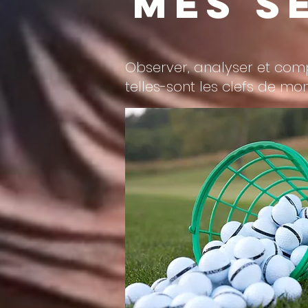
mes s
Observer, analyser et com
telles-sont les clefs de m