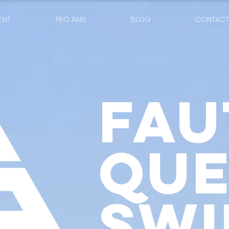
ENT
PRO AMS
BLOG
CONTACT
FAU
QUE
SWI