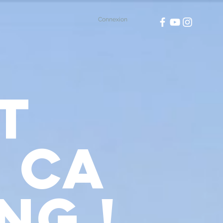
Connexion
T
 CA
NG !