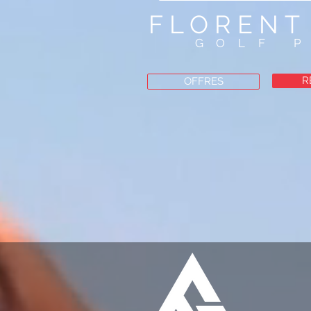
FLORENT
GOLF 
R
OFFRES