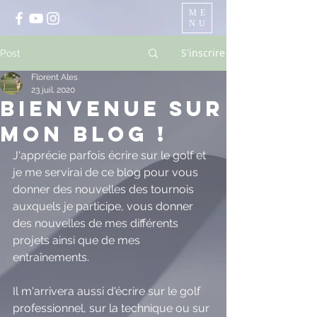
ME
NU
S'inscrire
Post
Florent Ales
23 juil. 2020
Bienvenue sur
mon blog !
J'apprécie parfois écrire sur le golf et 
je me servirai de ce blog pour vous 
donner des nouvelles des tournois  
auxquels je participe, vous donner 
des nouvelles de mes différents 
projets ainsi que de mes 
entraînements.  
Il m'arrivera aussi d'écrire sur le golf 
professionnel, sur la technique ou sur 