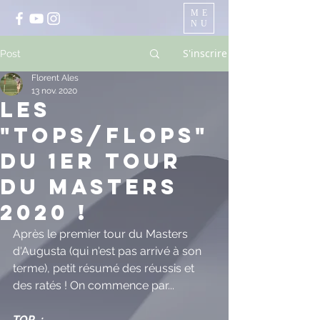
ME
NU
S'inscrire
Post
Florent Ales
13 nov. 2020
les
"Tops/flops"
du 1er tour
du Masters
2020 !
Après le premier tour du Masters 
d'Augusta (qui n'est pas arrivé à son 
terme), petit résumé des réussis et 
des ratés ! On commence par...
TOP  :