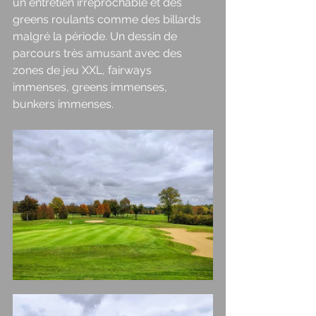
un entretien irréprochable et des 
greens roulants comme des billards 
malgré la période. Un dessin de 
parcours très amusant avec des 
zones de jeu XXL, fairways 
immenses, greens immenses, 
bunkers immenses. 