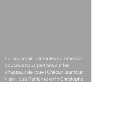
Le lendemain, remontés comme des 
coucous nous partions sur les 
chapeaux de roue ! Chacun leur tour, 
Henri, puis Patrick et enfin Christophe 
ramenaient des points en rentrant de 
jolis putts dont la lecture, faîte en 
équipe, permettait de jouer en 
confiance ! 
Et puis il y avait moi, qui plantait les 
mâts à moins de 2m mais qui prenait 