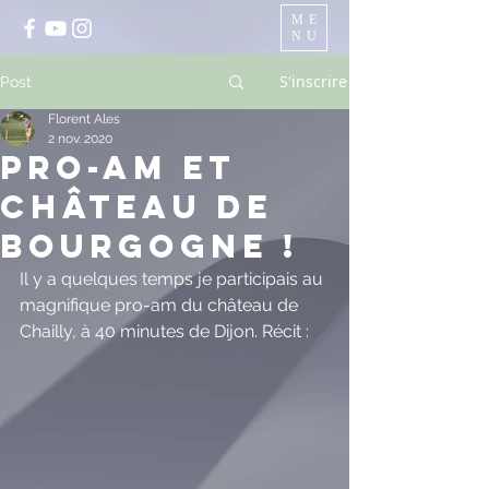
ME
NU
S'inscrire
Post
Florent Ales
2 nov. 2020
Pro-am et
château de
bourgogne !
Il y a quelques temps je participais au 
magnifique pro-am du château de 
Chailly, à 40 minutes de Dijon. Récit : 